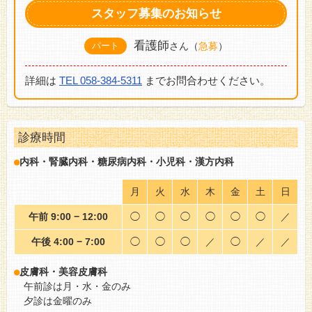
スタッフ募集のお知らせ
看護師
パート
さん
（
急募
）
詳細は
TEL 058-384-5311
までお問合わせください。
診療時間
●
内科・腎臓内科・糖尿病内科・小児科・漢方内科
月
火
水
木
金
土
日
午前 9:00 − 12:00
◯
◯
◯
◯
◯
◯
／
午後 4:00 − 7:00
◯
◯
◯
／
◯
／
／
●
皮膚科・美容皮膚科
午前診は月・水・金のみ
夕診は金曜のみ